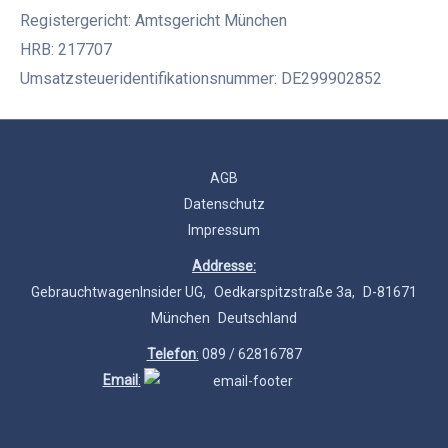
Registergericht: Amtsgericht München
HRB: 217707
Umsatzsteueridentifikationsnummer: DE299902852
AGB
Datenschutz
Impressum
Addresse:
GebrauchtwagenInsider UG, Oedkarspitzstraße 3a, D-81671
München Deutschland
Telefon
:
089 / 62816787
Email
: