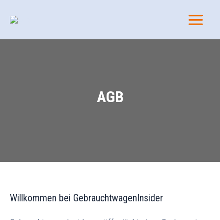
Zum
Main
Inhalt
Menu
springen
AGB
Willkommen bei GebrauchtwagenInsider